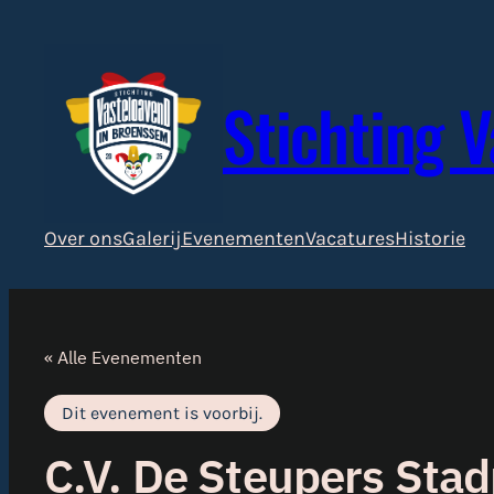
Stichting 
Over ons
Galerij
Evenementen
Vacatures
Historie
« Alle Evenementen
Dit evenement is voorbij.
C.V. De Steupers Stad