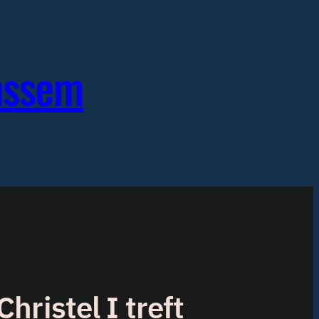
enssem
ristel I treft