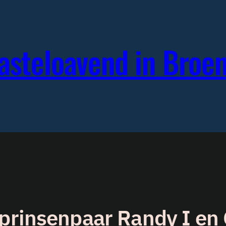
Vasteloavend in Bro
prinsenpaar Randy I en Ch