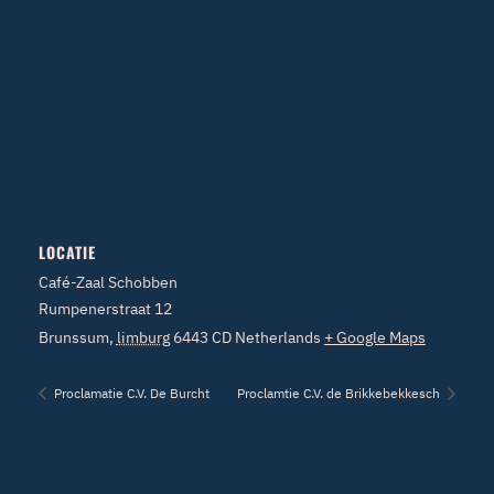
LOCATIE
Café-Zaal Schobben
Rumpenerstraat 12
Brunssum
,
limburg
6443 CD
Netherlands
+ Google Maps
Proclamatie C.V. De Burcht
Proclamtie C.V. de Brikkebekkesch