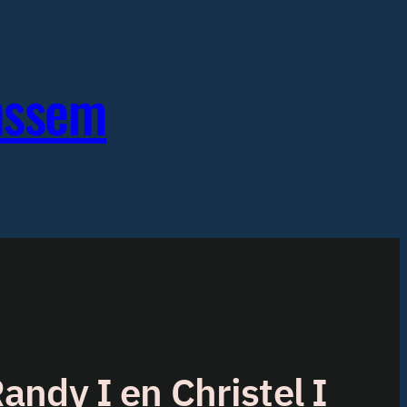
enssem
ndy I en Christel I