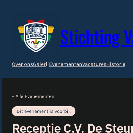
Stichting 
Over ons
Galerij
Evenementen
Vacatures
Historie
« Alle Evenementen
Dit evenement is voorbij.
Receptie C.V. De Steu