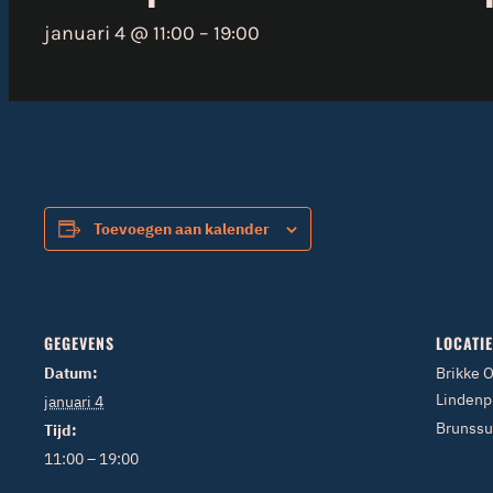
januari 4 @ 11:00
–
19:00
Toevoegen aan kalender
GEGEVENS
LOCATIE
Datum:
Brikke 
Lindenp
januari 4
Brunss
Tijd:
11:00 – 19:00