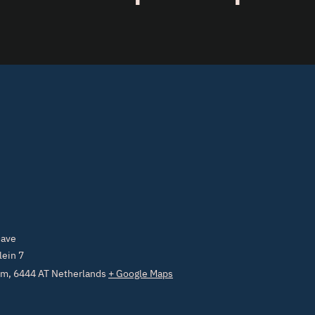
Oave
lein 7
um
,
6444 AT
Netherlands
+ Google Maps